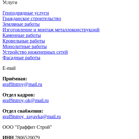
Услуги
Генподрядные услуги
Гражданское строительство
Земляные работы
Изготовление и монтаж металлоконструкций
Каменные работы
Кровельные работы
Монолитные работы
Устройство инженерных сетей
Фасадные работы
E-mail
Приёмная:
graffitstroy@mail.ru
Отдел кадров:
graffitstroy-ok@mail.ru
Отдел снабжения:
graffitstroy_zayavka@mail.ru
ООО "Граффит Строй"
ИНН
7806520079