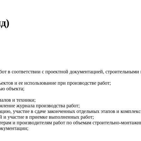
д)
от в соответствии с проектной документацией, строительными
ектов и ее использование при производстве работ;
ью объекта;
иалов и техники;
мление журнала производства работ;
цию, участие в сдаче законченных отдельных этапов и комплекс
й и участие в приемке выполненных работ;
терам и производителям работ по объемам строительно-монтажн
окументации;